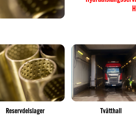
H
Reservdelslager
Tvätthall