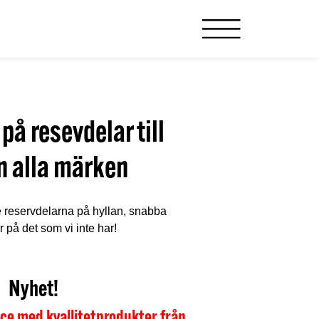
 på resevdelar till
n alla märken
e reservdelarna på hyllan, snabba
 på det som vi inte har!
Nyhet!
ce med kvallitetprodukter från